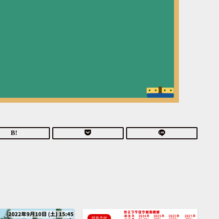
競馬予想
競