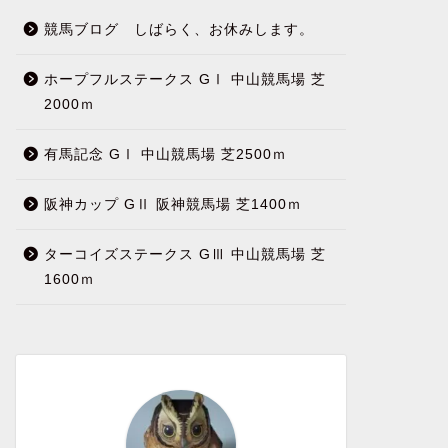
競馬ブログ しばらく、お休みします。
ホープフルステークス GⅠ 中山競馬場 芝
2000ｍ
有馬記念 GⅠ 中山競馬場 芝2500ｍ
阪神カップ GⅡ 阪神競馬場 芝1400ｍ
ターコイズステークス GⅢ 中山競馬場 芝
1600ｍ