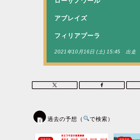
ローザノワール
アブレイズ
フィリアプーラ
2021年10月16日 (土) 15:45 出走
過去の予想（
で検索）
競馬予想
競馬予想