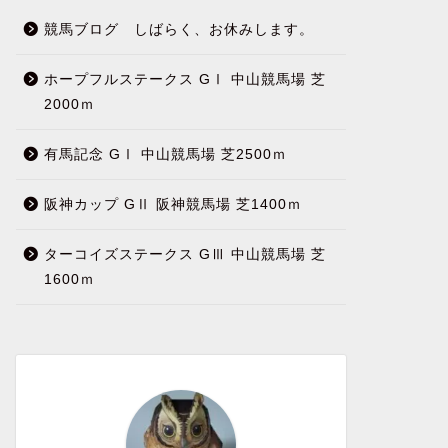
競馬ブログ しばらく、お休みします。
ホープフルステークス GⅠ 中山競馬場 芝
2000ｍ
有馬記念 GⅠ 中山競馬場 芝2500ｍ
阪神カップ GⅡ 阪神競馬場 芝1400ｍ
ターコイズステークス GⅢ 中山競馬場 芝
1600ｍ