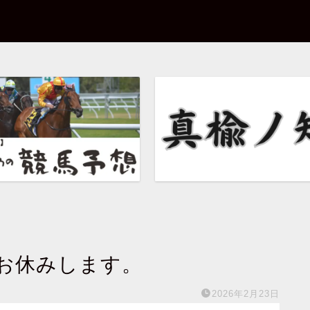
お休みします。
2026年2月23日