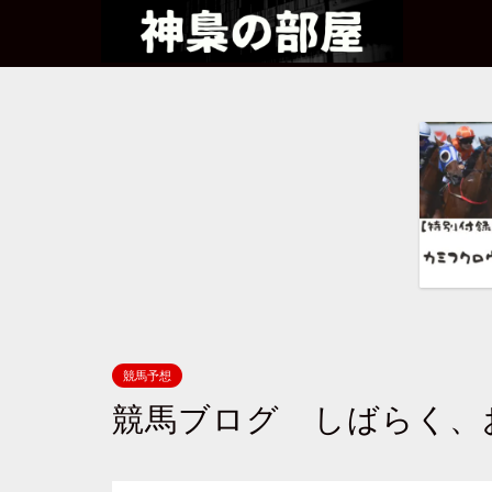
競馬予想
競馬ブログ しばらく、