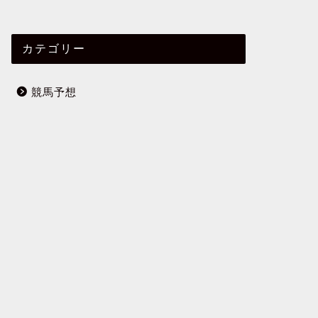
カテゴリー
競馬予想