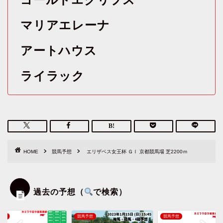
マリアエレーナ
アートハウス
ライラック
HOME
競馬予想
エリザベス女王杯 ＧⅠ 京都競馬場 芝2200ｍ
過去の予想（
で検索）
予想
競馬予想
競馬予想