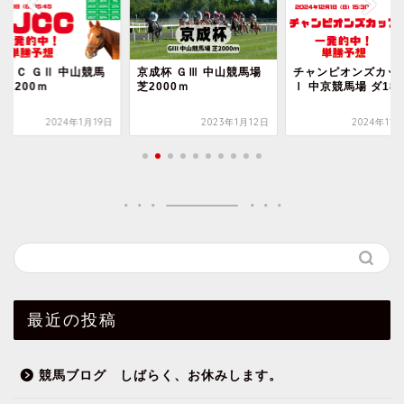
ＪＣＣ ＧⅡ 中山競馬
京成杯 ＧⅢ 中山競馬場
チャンピオンズカップ
芝2200ｍ
芝2000ｍ
Ⅰ 中京競馬場 ダ180
2024年1月19日
2023年1月12日
2024年11
最近の投稿
競馬ブログ しばらく、お休みします。