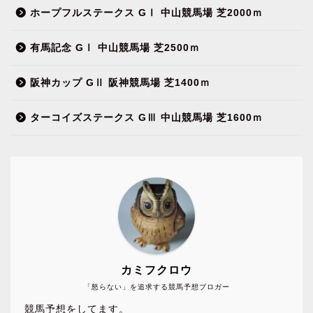
ホープフルステークス GⅠ 中山競馬場 芝2000ｍ
有馬記念 GⅠ 中山競馬場 芝2500ｍ
阪神カップ GⅡ 阪神競馬場 芝1400ｍ
ターコイズステークス GⅢ 中山競馬場 芝1600ｍ
カミフクロウ
「怒らない」を追求する競馬予想ブロガー
競馬予想をしてます。