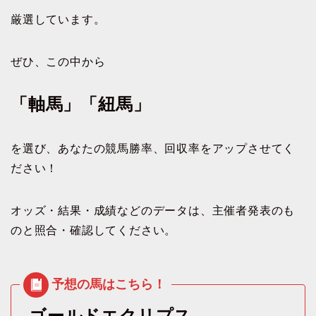
厳選しています。
ぜひ、この中から
「軸馬」「紐馬」
を選び、あなたの競馬勝率、回収率をアップさせてく
ださい！
オッズ・結果・成績などのデータは、主催者発表のも
のと照合・確認してください。
ゴールドエクリプス