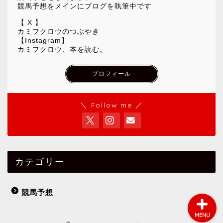
競馬予想をメインにブログを執筆中です
【 X 】
カミフクロウのつぶやき
【Instagram】
カミフクロウ、本を読む。
プロフィール
＼ Follow me ／
競馬予想
真楡ノ矩
カテゴリー
競馬予想
MENU