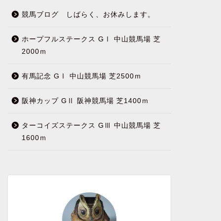
競馬ブログ しばらく、お休みします。
ホープフルステークス GⅠ 中山競馬場 芝
2000ｍ
有馬記念 GⅠ 中山競馬場 芝2500ｍ
阪神カップ GⅡ 阪神競馬場 芝1400ｍ
ターコイズステークス GⅢ 中山競馬場 芝
1600ｍ