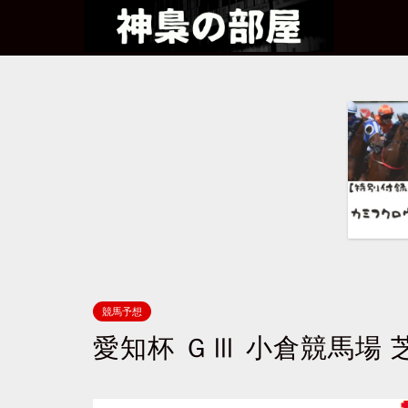
競馬予想
愛知杯 ＧⅢ 小倉競馬場 芝