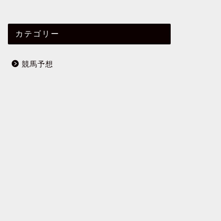
カテゴリー
競馬予想