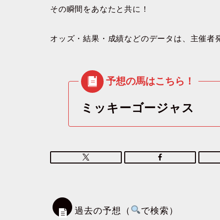
その瞬間をあなたと共に！
オッズ・結果・成績などのデータは、主催者
ミッキーゴージャス
過去の予想（
で検索）