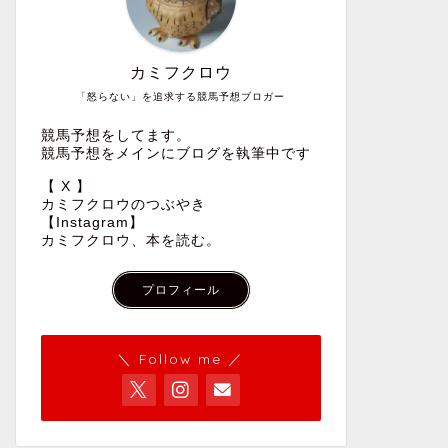
カミフクロウ
「怒らない」を追求する競馬予想ブロガー
競馬予想をしてます。
競馬予想をメインにブログを執筆中です
【 X 】
カミフクロウのつぶやき
【Instagram】
カミフクロウ、本を読む。
プロフィール
＼ Follow me ／