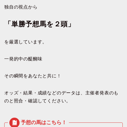
独自の視点から
「単勝予想馬を２頭」
を厳選しています。
一発的中の醍醐味
その瞬間をあなたと共に！
オッズ・結果・成績などのデータは、主催者発表のも
のと照合・確認してください。