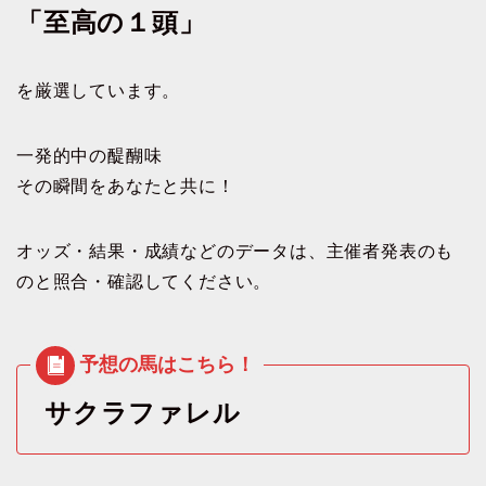
「至高の１頭」
を厳選しています。
一発的中の醍醐味
その瞬間をあなたと共に！
オッズ・結果・成績などのデータは、主催者発表のも
のと照合・確認してください。
サクラファレル