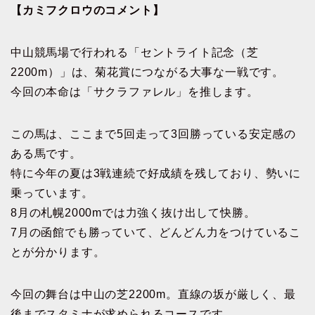
【カミフクロウのコメント】
中山競馬場で行われる「セントライト記念（芝
2200m）」は、菊花賞につながる大事な一戦です。
今回の本命は「サクラファレル」を推します。
この馬は、ここまで5回走って3回勝っている安定感の
ある馬です。
特に今年の夏は3戦連続で好成績を残しており、勢いに
乗っています。
8月の札幌2000mでは力強く抜け出して快勝。
7月の函館でも勝っていて、どんどん力をつけているこ
とが分かります。
今回の舞台は中山の芝2200m。直線の坂が厳しく、最
後までスタミナが求められるコースです。