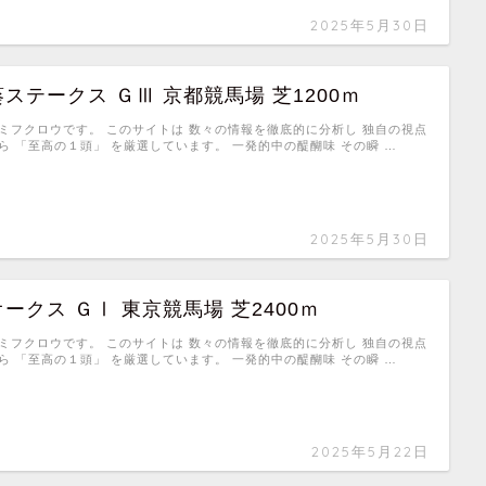
2025年5月30日
葵ステークス ＧⅢ 京都競馬場 芝1200ｍ
ミフクロウです。 このサイトは 数々の情報を徹底的に分析し 独自の視点
ら 「至高の１頭」 を厳選しています。 一発的中の醍醐味 その瞬 …
2025年5月30日
オークス ＧⅠ 東京競馬場 芝2400ｍ
ミフクロウです。 このサイトは 数々の情報を徹底的に分析し 独自の視点
ら 「至高の１頭」 を厳選しています。 一発的中の醍醐味 その瞬 …
2025年5月22日