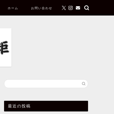
ホーム
お問い合わせ
最近の投稿