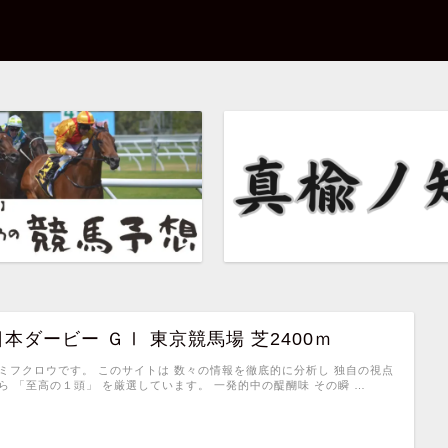
日本ダービー ＧⅠ 東京競馬場 芝2400ｍ
ミフクロウです。 このサイトは 数々の情報を徹底的に分析し 独自の視点
ら 「至高の１頭」 を厳選しています。 一発的中の醍醐味 その瞬 …