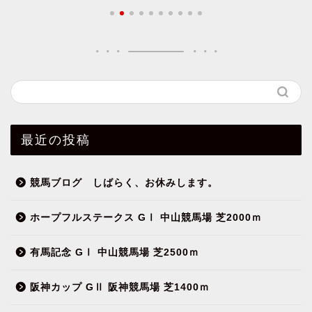
最近の投稿
競馬ブログ しばらく、お休みします。
ホープフルステークス GⅠ 中山競馬場 芝2000ｍ
有馬記念 GⅠ 中山競馬場 芝2500ｍ
阪神カップ GⅡ 阪神競馬場 芝1400ｍ