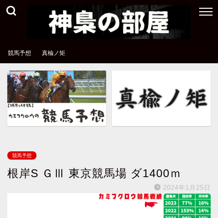
競馬予想
真楡ノ矩
競馬予想
根岸S ＧⅢ 東京競馬場 ダ1400ｍ
2024年1月25日