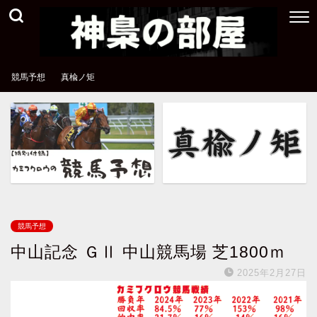
競馬予想
真楡ノ矩
競馬予想
中山記念 ＧⅡ 中山競馬場 芝1800ｍ
2025年2月27日