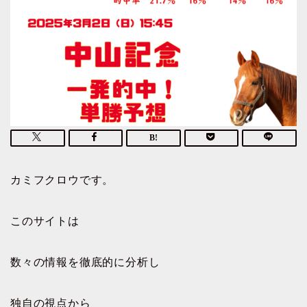
カミフクロウです。
このサイトは
数々の情報を徹底的に分析し
独自の視点から