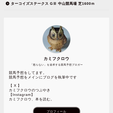
ターコイズステークス GⅢ 中山競馬場 芝1600ｍ
カミフクロウ
「怒らない」を追求する競馬予想ブロガー
競馬予想をしてます。
競馬予想をメインにブログを執筆中です
【 X 】
カミフクロウのつぶやき
【Instagram】
カミフクロウ、本を読む。
プロフィール