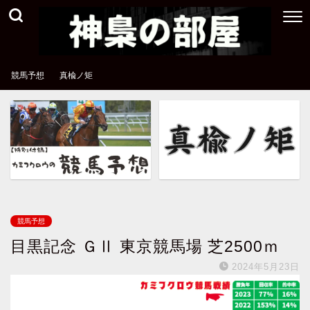
競馬予想
真楡ノ矩
競馬予想
目黒記念 ＧⅡ 東京競馬場 芝2500ｍ
2024年5月23日