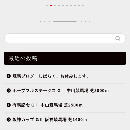
最近の投稿
競馬ブログ しばらく、お休みします。
ホープフルステークス GⅠ 中山競馬場 芝2000ｍ
有馬記念 GⅠ 中山競馬場 芝2500ｍ
阪神カップ GⅡ 阪神競馬場 芝1400ｍ