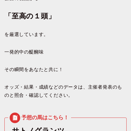
「至高の１頭」
を厳選しています。
一発的中の醍醐味
その瞬間をあなたと共に！
オッズ・結果・成績などのデータは、主催者発表のも
のと照合・確認してください。
サトノグランツ