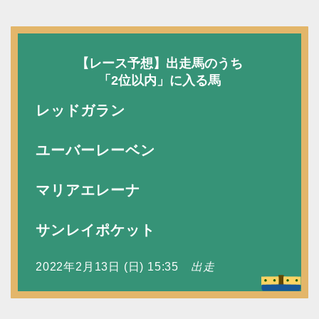
【レース予想】出走馬のうち
「2位以内」に入る馬
レッドガラン
ユーバーレーベン
マリアエレーナ
サンレイポケット
2022年2月13日 (日) 15:35
出走