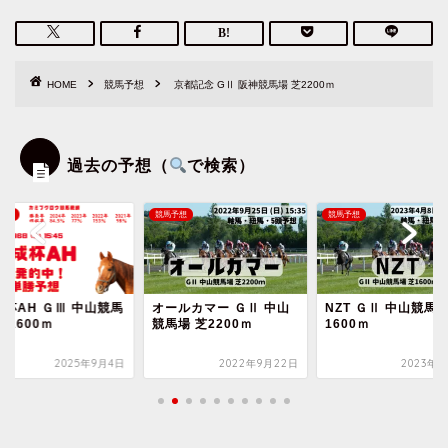
HOME
競馬予想
京都記念 GⅡ 阪神競馬場 芝2200ｍ
過去の予想（
で検索）
予想
競馬予想
競馬予想
成杯AH ＧⅢ 中山競馬
オールカマー ＧⅡ 中山
NZT ＧⅡ 中山競馬場
芝1600ｍ
競馬場 芝2200ｍ
1600ｍ
2025年9月4日
2022年9月22日
2023年4