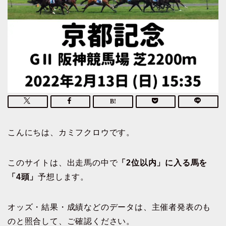
こんにちは、カミフクロウです。
このサイトは、出走馬の中で
「2位以内」に入る馬を
「4頭」
予想します。
オッズ・結果・成績などのデータは、主催者発表のも
のと照合して、ご確認ください。