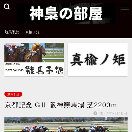
競馬予想
真楡ノ矩
競馬予想
京都記念 GⅡ 阪神競馬場 芝2200ｍ
2022年2月10日