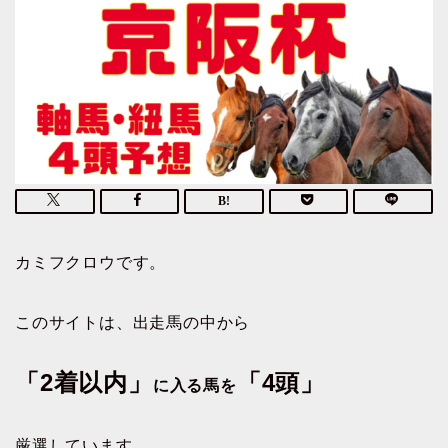
カミフクロウです。
このサイトは、出走馬の中から
「2着以内」
「4頭」
に入る馬を
厳選しています。