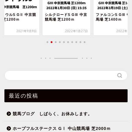
ントウルS GⅡ 中京競
シルクロードS GⅢ 中京
ファルコンS GⅢ 中
 芝1200ｍ
競馬場 芝1200ｍ
馬場 芝1400ｍ
2021年9月9日
2022年1月27日
2022年3
最近の投稿
競馬ブログ しばらく、お休みします。
ホープフルステークス GⅠ 中山競馬場 芝2000ｍ