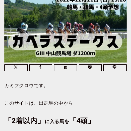
カミフクロウです。
このサイトは、出走馬の中から
「2着以内」
「4頭」
に入る馬を