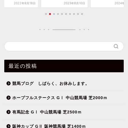
2022年8月18日
2023年8月10日
2024年2
最近の投稿
競馬ブログ しばらく、お休みします。
ホープフルステークス GⅠ 中山競馬場 芝2000ｍ
有馬記念 GⅠ 中山競馬場 芝2500ｍ
阪神カップ GⅡ 阪神競馬場 芝1400ｍ