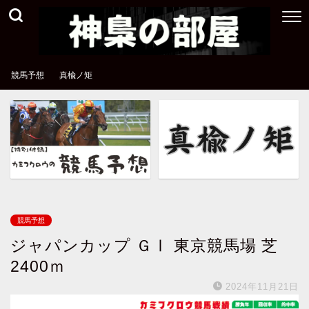
競馬予想
真楡ノ矩
競馬予想
ジャパンカップ ＧⅠ 東京競馬場 芝
2400ｍ
2024年11月21日