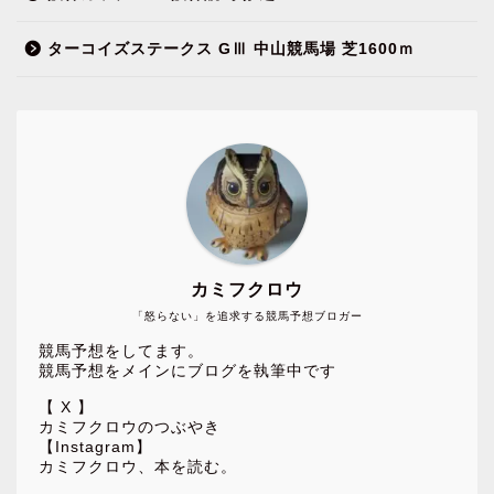
ターコイズステークス GⅢ 中山競馬場 芝1600ｍ
カミフクロウ
「怒らない」を追求する競馬予想ブロガー
競馬予想をしてます。
競馬予想をメインにブログを執筆中です
【 X 】
カミフクロウのつぶやき
【Instagram】
カミフクロウ、本を読む。