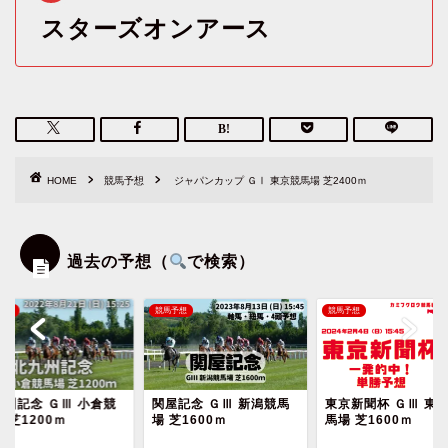
スターズオンアース
HOME
競馬予想
ジャパンカップ ＧⅠ 東京競馬場 芝2400ｍ
過去の予想（
で検索）
予想
競馬予想
競馬予想
九州記念 ＧⅢ 小倉競
関屋記念 ＧⅢ 新潟競馬
東京新聞杯 ＧⅢ 東
 芝1200ｍ
場 芝1600ｍ
馬場 芝1600ｍ