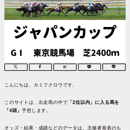
こんにちは、カミフクロウです。
このサイトは、出走馬の中で
「2位以内」に入る馬を
「4頭」
予想します。
オッズ・結果・成績などのデータは、主催者発表のも