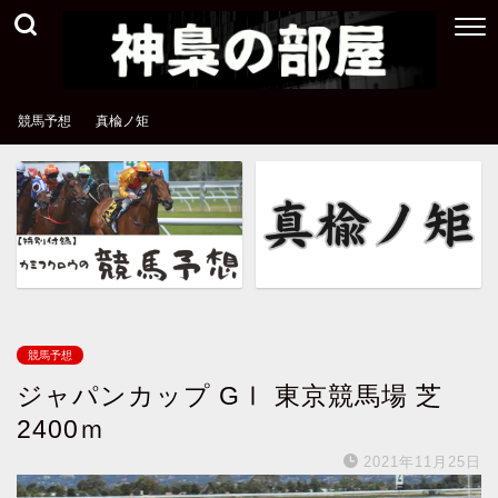
競馬予想
真楡ノ矩
競馬予想
ジャパンカップ GⅠ 東京競馬場 芝
2400ｍ
2021年11月25日